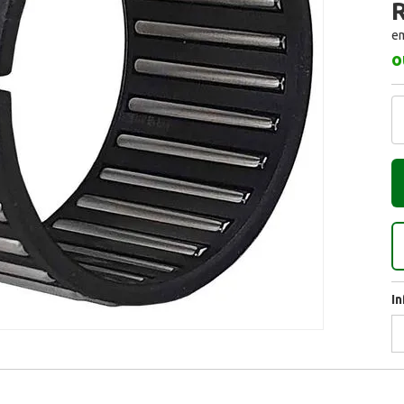
R
em
o
I