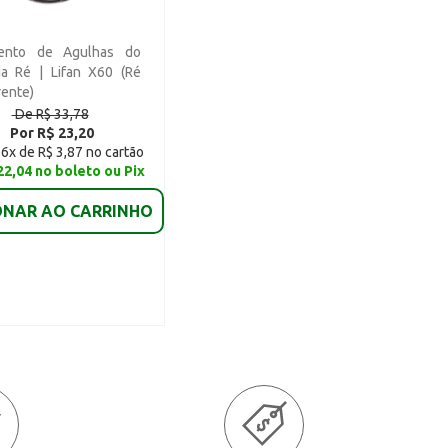
ento de Agulhas do
da Ré | Lifan X60 (Ré
rente)
De R$ 33,78
Por R$ 23,20
6x de R$ 3,87 no cartão
22,04 no boleto ou Pix
ONAR AO CARRINHO