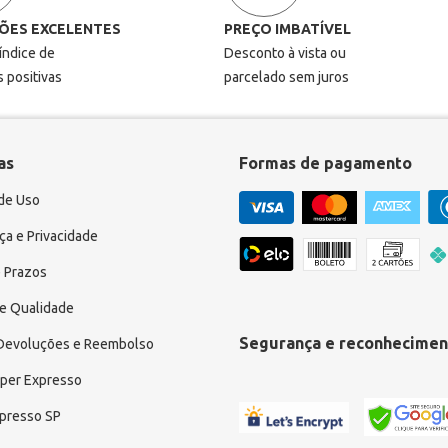
ÕES EXCELENTES
PREÇO IMBATÍVEL
 índice de
Desconto à vista ou
s positivas
parcelado sem juros
as
Formas de pagamento
de Uso
a e Privacidade
 Prazos
e Qualidade
Segurança e reconhecimen
 Devoluções e Reembolso
uper Expresso
xpresso SP