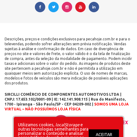
Descrições, preços e condições exclusivos para pecahoje.com.br e para o
televendas, podendo sofrer alterações sem prévia notificação. Vendas
sujeitas à análise e confirmação de dados. Em caso de divergência de
preços no site e valores de frete, o valor válido é o da tela de finalização
de compra, antes da seleção da modalidade de pagamento. Podem incidir
taxas e adicionais sobre o valor do pedido. As imagens de produtos deste
site pertencem a pecahoje.com.br e não é permitida a utilização em
quaisquer meios sem autorização explícita. O uso de nomes de marcas,
modelos e fotos de veículos são mera indicação de possíveis aplicações
dos produtos.
SIRCILLI COMÉRCIO DE COMPONENTES AUTOMOTIVOS LTDA |
CNPJ: 17.653.102/0001-09 | IE: 142.141.908.115 | Rua do Manifesto,
1700 - Ipiranga - São Paulo/SP - CEP 04209-002 |
SOMOS UMA LOJA
VIRTUAL – NÃO POSSUÍMOS LOJA FÍSICA
Layout inicial
Plataforma
Utilizamos cookies,
localStorage
e
outras tecnologias semelhantes para
personalizar o conteúdo e analisar
ACEITAR