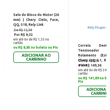
Selo do Bloco do Motor (26
mm) | Chery Cielo, Face,
QQ, S18, Rely Link
De R$ 12,39
Por R$ 9,32
em até 6x de R$ 1,55 no
cartão
Correia Den
ou R$ 8,85 no boleto ou Pix
Tensionado
ADICIONAR AO
Rolamento (Estic
CARRINHO
Chery QQ 1.1, Rel
De R$ 149,36
e Van
Por R$ 149,36
em até 6x de R$ 24,8
cartão
ou R$ 141,89 no bo
Pix
ADICIONAR
CARRINH