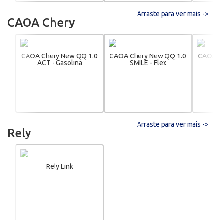
Arraste para ver mais ->
CAOA Chery
CAOA Chery New QQ 1.0
CAOA Chery New QQ 1.0
CAOA C
ACT - Gasolina
SMILE - Flex
Arraste para ver mais ->
Rely
Rely Link