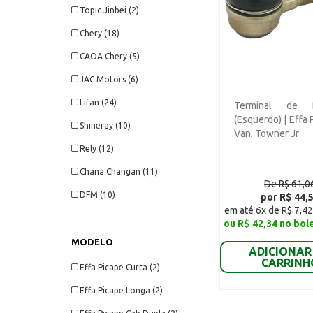
Topic Jinbei (2)
Chery (18)
CAOA Chery (5)
JAC Motors (6)
Lifan (24)
Terminal de D
(Esquerdo) | Effa 
Shineray (10)
Van, Towner Jr
Rely (12)
Chana Changan (11)
De R$ 61,0
DFM (10)
por R$ 44,
em até 6x de R$ 7,42
ou R$ 42,34 no bol
MODELO
ADICIONAR
CARRINH
Effa Picape Curta (2)
Effa Picape Longa (2)