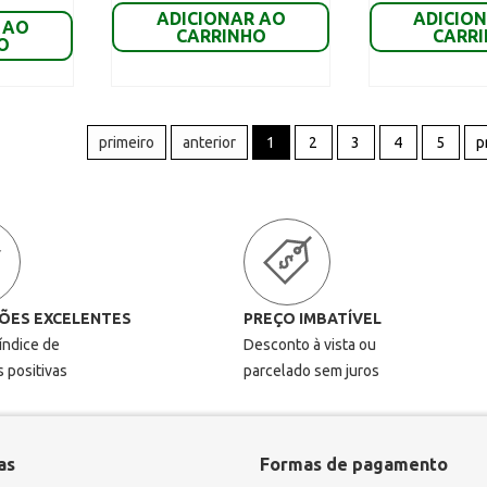
ADICIONAR AO
ADICIO
 AO
CARRINHO
CARR
O
primeiro
anterior
1
2
3
4
5
p
ÕES EXCELENTES
PREÇO IMBATÍVEL
 índice de
Desconto à vista ou
s positivas
parcelado sem juros
as
Formas de pagamento