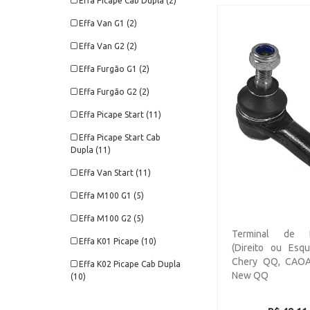
Effa Picape Cab Dupla (2)
Effa Van G1 (2)
Effa Van G2 (2)
Effa Furgão G1 (2)
Effa Furgão G2 (2)
Effa Picape Start (11)
Effa Picape Start Cab
Dupla (11)
Effa Van Start (11)
Effa M100 G1 (5)
Effa M100 G2 (5)
Terminal de D
Effa K01 Picape (10)
(Direito ou Esqu
Chery QQ, CAOA
Effa K02 Picape Cab Dupla
New QQ
(10)
Towner Jr Picape (2)