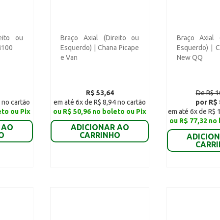
eito ou
Braço Axial (Direito ou
Braço Axial 
M100
Esquerdo) | Chana Picape
Esquerdo) | 
e Van
New QQ
R$ 53,64
De R$ 1
 no cartão
em até 6x de R$ 8,94 no cartão
por R$ 
eto ou Pix
ou R$ 50,96 no boleto ou Pix
em até 6x de R$ 
ou R$ 77,32 no 
 AO
ADICIONAR AO
O
CARRINHO
ADICIO
CARR