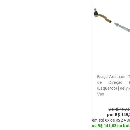
CAOA Chery New QQ 1.0
ACT - Flex (3)
CAOA Chery Tiggo 2 LOOK
- Manual (2)
CAOA Chery Tiggo 2 ACT -
Manual (2)
CAOA Chery Tiggo 2 LOOK
- Automático (2)
CAOA Chery Tiggo 2 ACT -
Automático (2)
JAC J2 G1 (3)
Braço Axial com 
de Direção (
JAC J2 G2 (3)
(Esquerdo) | Rely 
Van
JAC J3 Hatch G1 (3)
JAC J3 Hatch G2 (3)
De R$ 198,
JAC J3 Turin G1 (3)
por R$ 149,
em até 6x de R$ 24,8
JAC J3 Turin G2 (3)
ou R$ 141,82 no bol