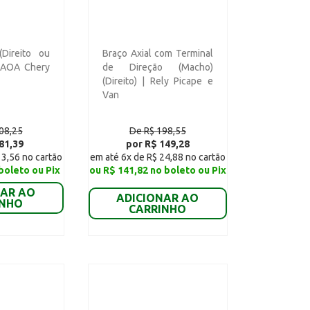
(Direito ou
Braço Axial com Terminal
CAOA Chery
de Direção (Macho)
(Direito) | Rely Picape e
Van
08,25
De R$ 198,55
81,39
por R$ 149,28
13,56 no cartão
em até 6x de R$ 24,88 no cartão
boleto ou Pix
ou R$ 141,82 no boleto ou Pix
NAR AO
ADICIONAR AO
INHO
CARRINHO