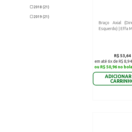
Chery Celer Sedan G1 (1)
2018 (21)
Chery Celer Sedan G2 (1)
2019 (21)
Braço Axial (Dir
Chery Cielo Hatch (3)
2020 (12)
Esquerdo) | Effa 
Chery Cielo Sedan (3)
2021 (12)
Chery Tiggo G1 - Manual
(6)
R$ 53,64
Chery Tiggo G2 - Manual
em até 6x de R$ 8,94
(6)
ou R$ 50,96 no bol
Chery Tiggo - Automático
ADICIONAR
(6)
CARRINH
CAOA Chery New QQ 1.0
ACT - Gasolina (3)
CAOA Chery New QQ 1.0
SMILE - Flex (3)
CAOA Chery New QQ 1.0
LOOK - Flex (3)