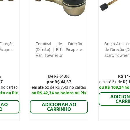
ireção
Terminal de Direção
Braço Axial c
Picape e
(Direito) | Effa Picape e
de Direção (Di
Van, Towner Jr
Start, Towner
6
De R$ 61,06
R$ 11
57
por R$ 44,57
em até 6x de R$ 
 no cartão
em até 6x de R$ 7,42 no cartão
ou R$ 109,24 no
eto ou Pix
ou R$ 42,34 no boleto ou Pix
ADICIO
CARR
 AO
ADICIONAR AO
O
CARRINHO