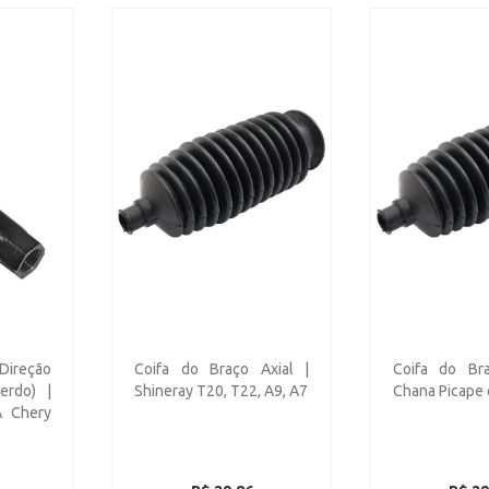
ireção
Coifa do Braço Axial |
Coifa do Bra
erdo) |
Shineray T20, T22, A9, A7
Chana Picape 
 Chery