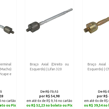
Terminal
Braço Axial (Direito ou
Braço Axial 
Macho)
Esquerdo) | Lifan 320
Esquerdo) | C
Picape e
55
De R$ 73,12
De R$ 
28
por R$ 54,98
por R$ 
8 no cartão
em até 6x de R$ 9,16 no cartão
em até 6x de R$ 
eto ou Pix
ou R$ 52,23 no boleto ou Pix
ou R$ 39,54 no 