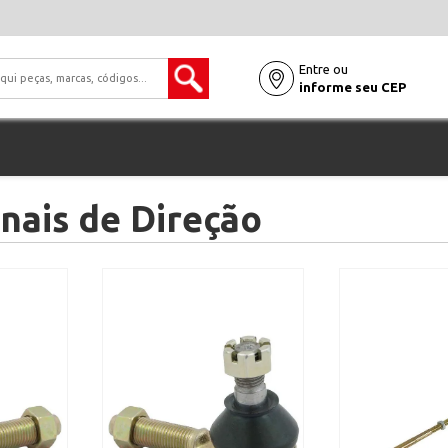
Entre ou
informe seu CEP
inais de Direção