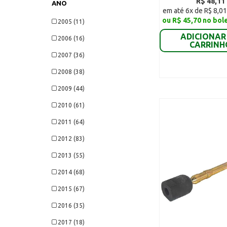
R$ 48,11
ANO
Towner Jr Picape Cab
em até 6x de R$ 8,01
Dupla (2)
ou R$ 45,70 no bol
2005 (11)
Towner Picape (11)
ADICIONAR
2006 (16)
CARRINH
Towner Furgão (11)
2007 (36)
Towner Van (11)
2008 (38)
Topic Jinbei Passageiro (2)
2009 (44)
Topic Jinbei Furgão (2)
2010 (61)
Chery QQ 1.1 (3)
2011 (64)
Chery QQ 1.0 (3)
2012 (83)
Chery Face - Gasolina (5)
2013 (55)
Chery Face - Flex (5)
2014 (68)
Chery S18 (5)
2015 (67)
Chery Celer Hatch G1 (1)
2016 (35)
Chery Celer Hatch G2 (1)
2017 (18)