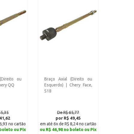
(Direito ou
Braço Axial (Direito ou
hery QQ
Esquerdo) | Chery Face,
S18
55,35
De R$ 65,77
41,62
por R$ 49,45
6,93 no cartão
em até 6x de R$ 8,24 no cartão
boleto ou Pix
ou R$ 46,98 no boleto ou Pix