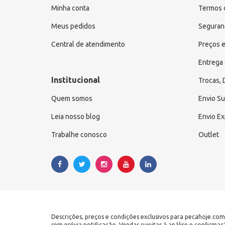
Minha conta
Termos 
Lifan X60 G2 (6)
Meus pedidos
Seguranç
Lifan X60 G3 - Manual (6)
Central de atendimento
Preços e
Lifan X60 - Automático (6)
Entrega 
Shineray T20 Picape (10)
Institucional
Shineray T22 Picape Cab
Trocas,
Dupla (10)
Quem somos
Envio S
Shineray A9 Van (10)
Leia nosso blog
Envio E
Shineray A9 Furgão (10)
Trabalhe conosco
Outlet
Shineray A7 Van (10)
Rely Picape Cab Simples (6)
Rely Picape Cab Dupla (6)
Rely Van (6)
Rely Link (6)
Descrições, preços e condições exclusivos para pecahoje.com
Chana Picape Cargo Cab
sem prévia notificação. Vendas sujeitas à análise e confirma