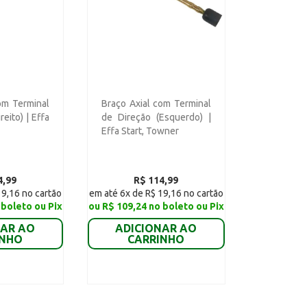
om Terminal
Braço Axial com Terminal
reito) | Effa
de Direção (Esquerdo) |
Effa Start, Towner
4,99
R$ 114,99
19,16 no cartão
em até 6x de R$ 19,16 no cartão
 boleto ou Pix
ou R$ 109,24 no boleto ou Pix
NAR AO
ADICIONAR AO
INHO
CARRINHO