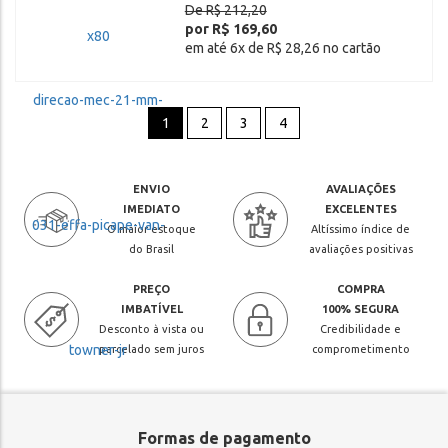
De R$ 212,20
por R$ 169,60
em até 6x de R$ 28,26 no cartão
1
2
3
4
ENVIO
AVALIAÇÕES
IMEDIATO
EXCELENTES
O maior estoque
Altíssimo índice de
do Brasil
avaliações positivas
PREÇO
COMPRA
IMBATÍVEL
100% SEGURA
Desconto à vista ou
Credibilidade e
parcelado sem juros
comprometimento
Formas de pagamento