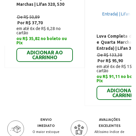
Marchas | Lifan 320, 530
De R$ 50,89
Por R$ 37,70
em até 6x de R$ 6,28 no
cartão
Luva Completa da 
ou R$ 35,82 no boleto ou
e Quarta Marchas 
Pix
Entrada) | Lifan 320
ADICIONAR AO
De R$ 133,38
CARRINHO
Por R$ 95,90
em até 6x de R$ 15,9
cartão
ou R$ 91,11 no bol
Pix
ADICIONAR
CARRINH
ENVIO
AVALIAÇÕES
IMEDIATO
EXCELENTES
O maior estoque
Altíssimo índice de