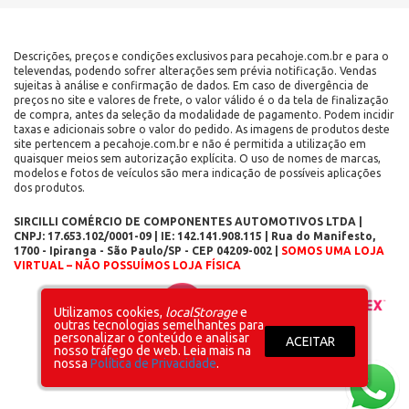
Descrições, preços e condições exclusivos para pecahoje.com.br e para o
televendas, podendo sofrer alterações sem prévia notificação. Vendas
sujeitas à análise e confirmação de dados. Em caso de divergência de
preços no site e valores de frete, o valor válido é o da tela de finalização
de compra, antes da seleção da modalidade de pagamento. Podem incidir
taxas e adicionais sobre o valor do pedido. As imagens de produtos deste
site pertencem a pecahoje.com.br e não é permitida a utilização em
quaisquer meios sem autorização explícita. O uso de nomes de marcas,
modelos e fotos de veículos são mera indicação de possíveis aplicações
dos produtos.
SIRCILLI COMÉRCIO DE COMPONENTES AUTOMOTIVOS LTDA |
CNPJ: 17.653.102/0001-09 | IE: 142.141.908.115 | Rua do Manifesto,
1700 - Ipiranga - São Paulo/SP - CEP 04209-002 |
SOMOS UMA LOJA
VIRTUAL – NÃO POSSUÍMOS LOJA FÍSICA
Layout inicial
Plataforma
Utilizamos cookies,
localStorage
e
outras tecnologias semelhantes para
personalizar o conteúdo e analisar
ACEITAR
nosso tráfego de web. Leia mais na
nossa
Política de Privacidade
.