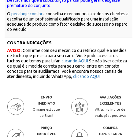
Destacamos que a substituição parcial pode gerar desgaste
prematuro do conjunto.
O
pecahoje.com.br
aconselha e recomenda a todos os clientes a
escolha de um profissional qualificado para uma instalação
adequada do produto como fator decisivo do sucesso no reparo
do veículo.
CONTRAINDICAÇÕES
AVISO:
Confirme com seu mecânico ou retífica qual é a medida
de tucho que precisa para seu carro. Você pode acessar os
tuchos que temos para Lifan
clicando AQUI
Se não tiver certeza
de qual é a medida correta para seu carro, entre em contato
conosco para te auxiliarmos. Você encontra nossos canais de
atendimento, incluindo WhatsApp,
clicando AQUI
.
ENVIO
AVALIAÇÕES
IMEDIATO
EXCELENTES
O maior estoque
Altíssimo índice de
do Brasil
avaliações positivas
PREÇO
COMPRA
IMBATÍVEL
100% SEGURA