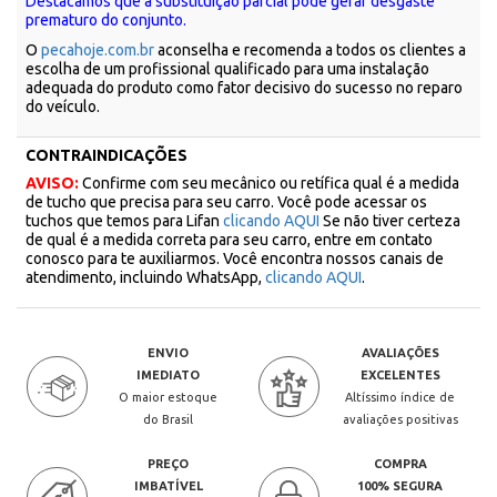
Destacamos que a substituição parcial pode gerar desgaste
prematuro do conjunto.
O
pecahoje.com.br
aconselha e recomenda a todos os clientes a
escolha de um profissional qualificado para uma instalação
adequada do produto como fator decisivo do sucesso no reparo
do veículo.
CONTRAINDICAÇÕES
AVISO:
Confirme com seu mecânico ou retífica qual é a medida
de tucho que precisa para seu carro. Você pode acessar os
tuchos que temos para Lifan
clicando AQUI
Se não tiver certeza
de qual é a medida correta para seu carro, entre em contato
conosco para te auxiliarmos. Você encontra nossos canais de
atendimento, incluindo WhatsApp,
clicando AQUI
.
ENVIO
AVALIAÇÕES
IMEDIATO
EXCELENTES
O maior estoque
Altíssimo índice de
do Brasil
avaliações positivas
PREÇO
COMPRA
IMBATÍVEL
100% SEGURA