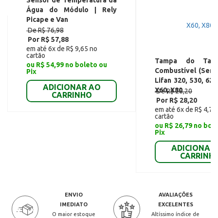
Água do Módulo | Rely
Picape e Van
De R$ 76,98
Por R$ 57,88
em até 6x de R$ 9,65 no
cartão
Tampa do Tan
ou R$ 54,99 no boleto ou
Combustível (Sem 
Pix
Lifan 320, 530, 620
ADICIONAR AO
X60, X80
De R$ 28,20
CARRINHO
Por R$ 28,20
em até 6x de R$ 4,70
cartão
ou R$ 26,79 no bol
Pix
ADICIONAR
CARRINH
ENVIO
AVALIAÇÕES
IMEDIATO
EXCELENTES
O maior estoque
Altíssimo índice de