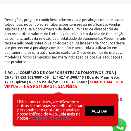
Descrições, preços e condições exclusivos para pecahoje.com.br e para o
televendas, podendo sofrer alterações sem prévia notificação. Vendas
sujeitas à análise e confirmação de dados. Em caso de divergência de
preços no site e valores de frete, o valor válido é o da tela de finalização
de compra, antes da seleção da modalidade de pagamento. Podem incidir
taxas e adicionais sobre o valor do pedido. As imagens de produtos deste
site pertencem a pecahoje.com.br e não é permitida a utilização em
quaisquer meios sem autorização explícita. O uso de nomes de marcas,
modelos e fotos de veículos são mera indicação de possíveis aplicações
dos produtos.
SIRCILLI COMÉRCIO DE COMPONENTES AUTOMOTIVOS LTDA |
CNPJ: 17.653.102/0001-09 | IE: 142.141.908.115 | Rua do Manifesto,
1700 - Ipiranga - São Paulo/SP - CEP 04209-002 |
SOMOS UMA LOJA
VIRTUAL – NÃO POSSUÍMOS LOJA FÍSICA
Layout inicial
Plataforma
Utilizamos cookies,
localStorage
e
outras tecnologias semelhantes para
personalizar o conteúdo e analisar
ACEITAR
nosso tráfego de web. Leia mais na
nossa
Política de Privacidade
.