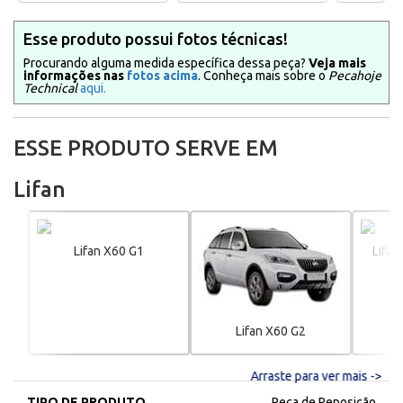
Esse produto possui fotos técnicas!
Procurando alguma medida específica dessa peça?
Veja mais
informações nas
fotos acima
. Conheça mais sobre o
Pecahoje
Technical
aqui.
ESSE PRODUTO SERVE EM
Lifan
Lifan X60 G1
Lifan
Lifan X60 G2
Arraste para ver mais ->
TIPO DE PRODUTO
Peça de Reposição