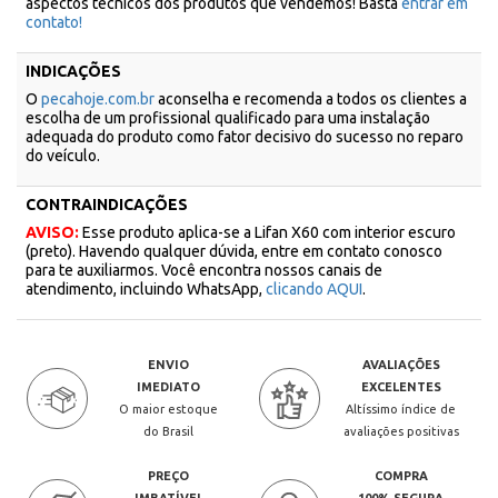
aspectos técnicos dos produtos que vendemos! Basta
entrar em
contato!
INDICAÇÕES
O
pecahoje.com.br
aconselha e recomenda a todos os clientes a
escolha de um profissional qualificado para uma instalação
adequada do produto como fator decisivo do sucesso no reparo
do veículo.
CONTRAINDICAÇÕES
AVISO:
Esse produto aplica-se a Lifan X60 com interior escuro
(preto). Havendo qualquer dúvida, entre em contato conosco
para te auxiliarmos. Você encontra nossos canais de
atendimento, incluindo WhatsApp,
clicando AQUI
.
ENVIO
AVALIAÇÕES
IMEDIATO
EXCELENTES
O maior estoque
Altíssimo índice de
do Brasil
avaliações positivas
PREÇO
COMPRA