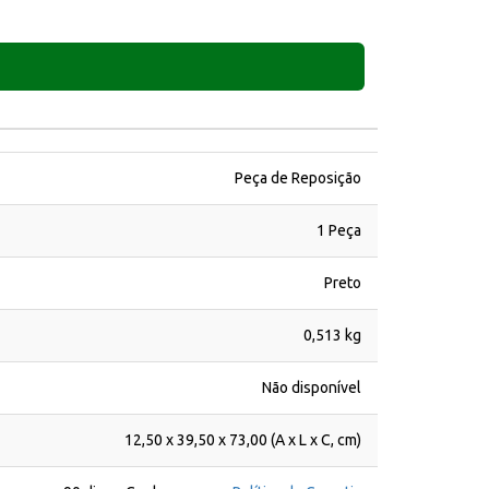
Peça de Reposição
1 Peça
Preto
0,513 kg
Não disponível
12,50 x 39,50 x 73,00 (A x L x C, cm)