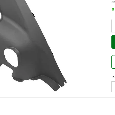
em
o
I