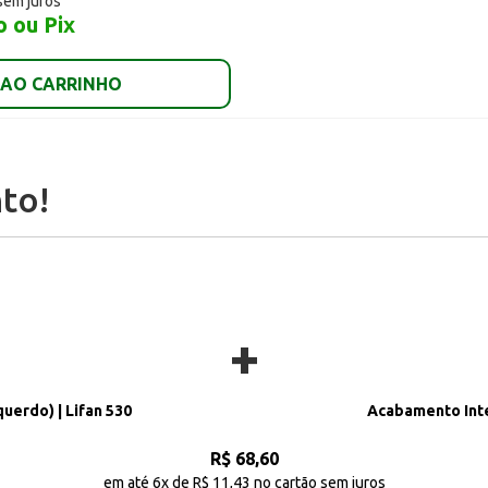
sem juros
o ou Pix
 AO CARRINHO
to!
+
uerdo) | Lifan 530
Acabamento Inter
R$ 68,60
em até 6x de R$ 11,43 no cartão sem juros