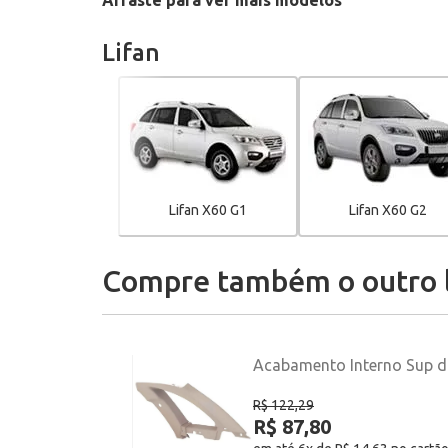
Arraste para ver mais modelos
Lifan
Lifan X60 G1
Lifan X60 G2
Compre também o outro 
Acabamento Interno Sup da 
R$ 122,29
R$ 87,80