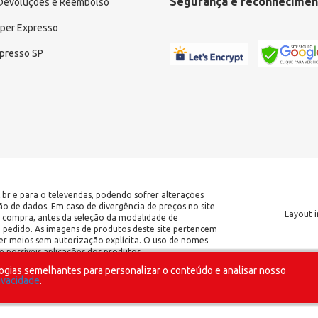
Segurança e reconhecimen
 Devoluções e Reembolso
uper Expresso
xpresso SP
.br e para o televendas, podendo sofrer alterações
ção de dados. Em caso de divergência de preços no site
Layout i
 de compra, antes da seleção da modalidade de
o pedido. As imagens de produtos deste site pertencem
er meios sem autorização explícita. O uso de nomes
 possíveis aplicações dos produtos.
ogias semelhantes para personalizar o conteúdo e analisar nosso
| CNPJ: 17.653.102/0001-09 | IE:
rivacidade
.
o Paulo/SP - CEP 04209-002 |
SOMOS UMA LOJA