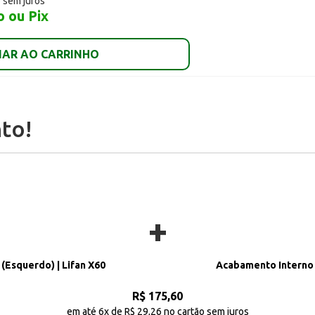
o sem juros
o ou Pix
NAR AO CARRINHO
to!
+
(Esquerdo) | Lifan X60
Acabamento Interno S
R$ 175,60
em até 6x de R$ 29,26 no cartão sem juros