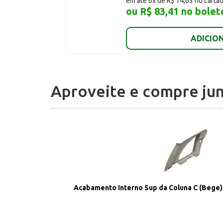
em até 6x de R$ 14,63 no cartã
ou R$ 83,41 no bolet
ADICIO
Aproveite e compre jun
Acabamento Interno Sup da Coluna C (Bege) 