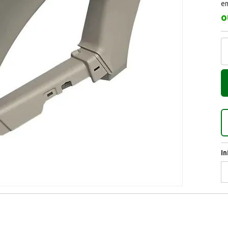
em
o
I