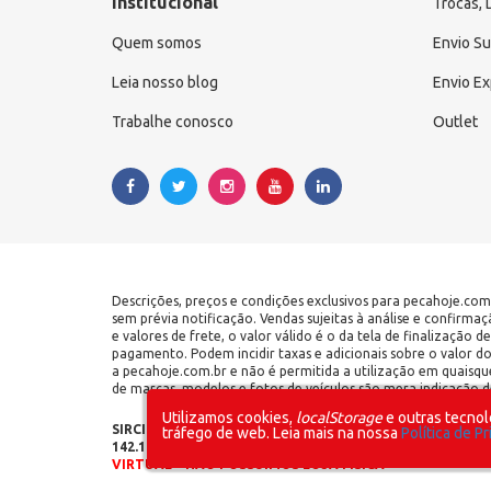
Institucional
Trocas,
Quem somos
Envio S
Leia nosso blog
Envio E
Trabalhe conosco
Outlet
Descrições, preços e condições exclusivos para pecahoje.com
sem prévia notificação. Vendas sujeitas à análise e confirma
e valores de frete, o valor válido é o da tela de finalização
pagamento. Podem incidir taxas e adicionais sobre o valor d
a pecahoje.com.br e não é permitida a utilização em quaisqu
de marcas, modelos e fotos de veículos são mera indicação de
Utilizamos cookies,
localStorage
e outras tecnol
SIRCILLI COMÉRCIO DE COMPONENTES AUTOMOTIVOS LTDA 
tráfego de web. Leia mais na nossa
Política de P
142.141.908.115 | Rua do Manifesto, 1700 - Ipiranga - Sã
VIRTUAL – NÃO POSSUÍMOS LOJA FÍSICA