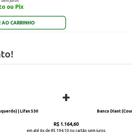
o sem juros
to ou Pix
 AO CARRINHO
to!
+
querdo) | Lifan 530
Banco Diant (Cour
R$ 1.164,60
em até 6x de R$ 194,10 no cartão sem juros