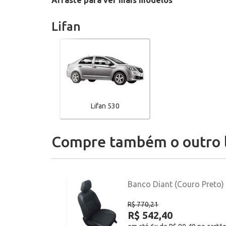
Arraste para ver mais modelos
Lifan
Lifan 530
Compre também o outro 
Banco Diant (Couro Preto) 
R$ 770,21
R$ 542,40