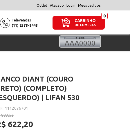
Outlet
Atacado
Login
Meus pedidos
Televendas
CARRINHO
(11) 2578-8448
DE COMPRAS
BANCO DIANT (COURO
PRETO) (COMPLETO)
ESQUERDO) | LIFAN 530
F:
1112076701
 883,52
R$ 622,20