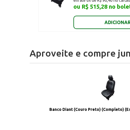
em até 6x de R$ 90,40 no cartã
ou R$ 515,28 no bole
ADICIONAR
Aproveite e compre jun
Banco Diant (Couro Preto) (Completo) (Es