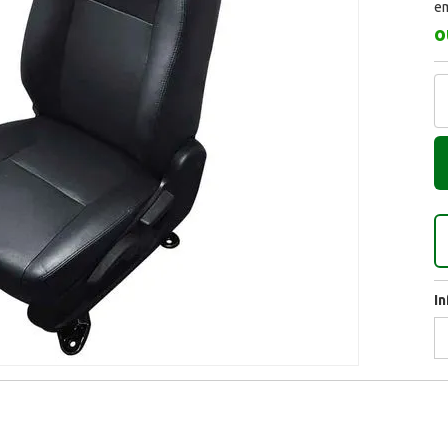
em
o
I