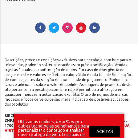
Descrições, preços e condições exclusivos para pecahoje.com.br e para o
televendas, podendo sofrer alterações sem prévia notificação. Vendas
sujeitas à análise e confirmação de dados. Em caso de divergência de
preços no site e valores de frete, o valor válido é o da tela de finalização
de compra, antes da seleção da modalidade de pagamento. Podem incidir
taxas e adicionais sobre o valor do pedido. As imagens de produtos deste
site pertencem a pecahoje.com.br e não é permitida a utilização em
quaisquer meios sem autorização explícita. O uso de nomes de marcas,
modelos e fotos de veículos são mera indicação de possíveis aplicações
dos produtos.
SIRCILLI COMÉRCIO DE COMPONENTES AUTOMOTIVOS LTDA |
CNPJ: 17.653.102/0001-09 | IE: 142.141.908.115 | Rua do Manifesto,
Utilizamos cookies,
localStorage
e
1700 - Ipiranga - São Paulo/SP - CEP 04209-002 |
SOMOS UMA LOJA
outras tecnologias semelhantes para
personalizar o conteúdo e analisar
VIRTUAL – NÃO POSSUÍMOS LOJA FÍSICA
ACEITAR
nosso tráfego de web. Leia mais na