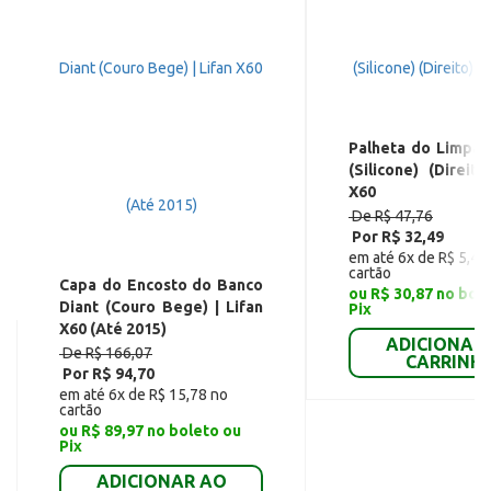
Palheta do Limpad
(Silicone) (Direito
X60
De R$ 47,76
Por R$ 32,49
em até 6x de R$ 5,42
cartão
Capa do Encosto do Banco
ou R$ 30,87 no bol
Diant (Couro Bege) | Lifan
Pix
X60 (Até 2015)
ADICIONAR
De R$ 166,07
CARRINH
Por R$ 94,70
em até 6x de R$ 15,78 no
cartão
ou R$ 89,97 no boleto ou
Pix
ADICIONAR AO