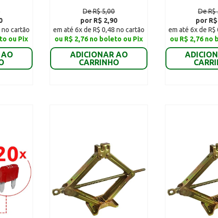
0
De R$ 5,00
De R$ 
0
por R$ 2,90
por R$
 no cartão
em até 6x de R$ 0,48 no cartão
em até 6x de R$ 
to ou Pix
ou R$ 2,76 no boleto ou Pix
ou R$ 2,76 no 
 AO
ADICIONAR AO
ADICIO
O
CARRINHO
CARR