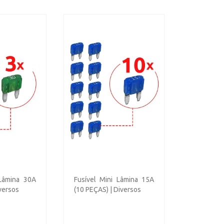
 Lâmina 30A
Fusível Mini Lâmina 15A
versos
(10 PEÇAS) | Diversos