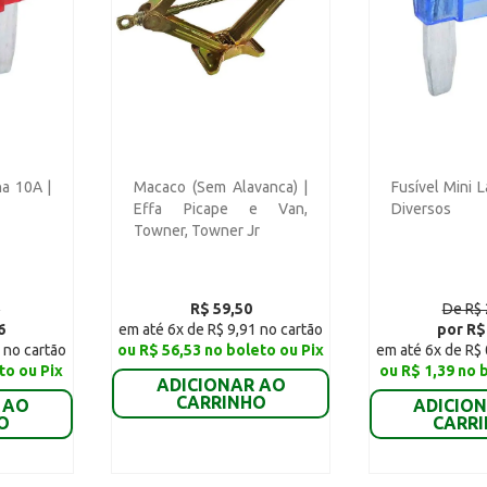
na 10A |
Macaco (Sem Alavanca) |
Fusível Mini 
Effa Picape e Van,
Diversos
Towner, Towner Jr
0
R$ 59,50
De R$ 
6
em até 6x de R$ 9,91 no cartão
por R$
 no cartão
ou R$ 56,53 no boleto ou Pix
em até 6x de R$ 
to ou Pix
ou R$ 1,39 no 
ADICIONAR AO
CARRINHO
 AO
ADICIO
O
CARR