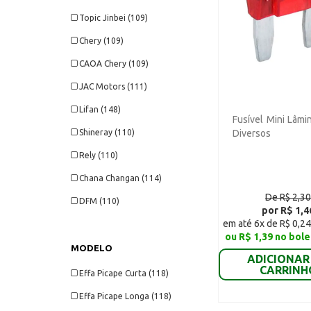
Topic Jinbei (109)
Chery (109)
CAOA Chery (109)
JAC Motors (111)
Lifan (148)
Fusível Mini Lâmi
Shineray (110)
Diversos
Rely (110)
Chana Changan (114)
De R$ 2,3
DFM (110)
por R$ 1,4
em até 6x de R$ 0,24
ou R$ 1,39 no bole
MODELO
ADICIONAR
CARRINH
Effa Picape Curta (118)
Effa Picape Longa (118)