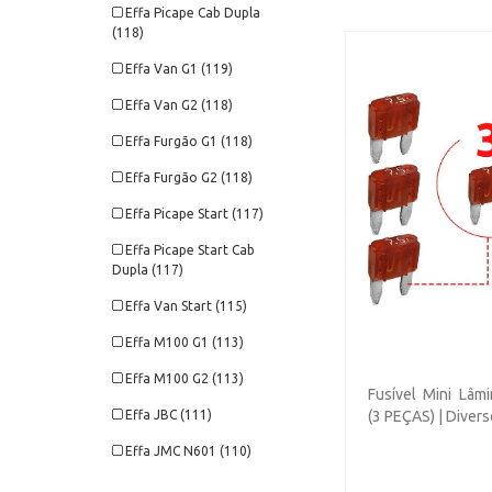
Effa Picape Cab Dupla
(118)
Effa Van G1 (119)
Effa Van G2 (118)
Effa Furgão G1 (118)
Effa Furgão G2 (118)
Effa Picape Start (117)
Effa Picape Start Cab
Dupla (117)
Effa Van Start (115)
Effa M100 G1 (113)
Effa M100 G2 (113)
Fusível Mini Lâm
Effa JBC (111)
(3 PEÇAS) | Diver
Effa JMC N601 (110)
Effa JMC N900 (110)