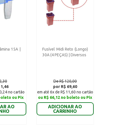
Lâmina 15A |
Fusível Midi Reto (Longo)
30A (4 PEÇAS) | Diversos
2,30
De R$ 120,00
 1,46
por R$ 69,60
0,24 no cartão
em até 6x de R$ 11,60 no cartão
boleto ou Pix
ou R$ 66,12 no boleto ou Pix
NAR AO
ADICIONAR AO
INHO
CARRINHO