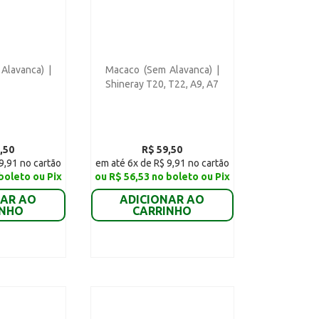
Alavanca) |
Macaco (Sem Alavanca) |
Shineray T20, T22, A9, A7
,50
R$ 59,50
9,91 no cartão
em até 6x de R$ 9,91 no cartão
boleto ou Pix
ou R$ 56,53 no boleto ou Pix
NAR AO
ADICIONAR AO
INHO
CARRINHO