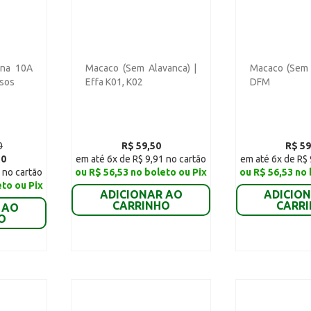
ina 10A
Macaco (Sem Alavanca) |
Macaco (Sem 
rsos
Effa K01, K02
DFM
0
R$ 59,50
R$ 59
10
em até 6x de R$ 9,91 no cartão
em até 6x de R$ 
 no cartão
ou R$ 56,53 no boleto ou Pix
ou R$ 56,53 no 
eto ou Pix
ADICIONAR AO
ADICIO
CARRINHO
CARR
 AO
O