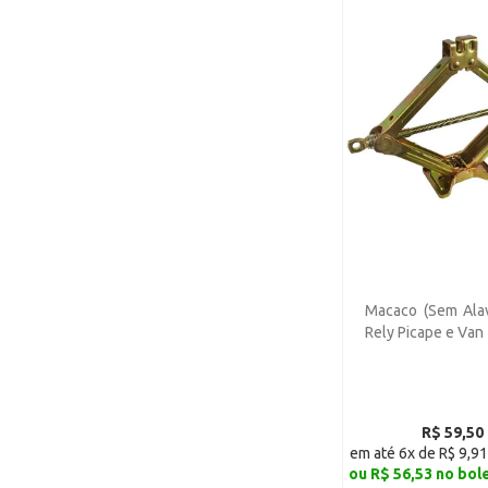
Chery Cielo Hatch (109)
Chery Cielo Sedan (109)
Chery Tiggo G1 - Manual
(109)
Chery Tiggo G2 - Manual
(109)
Chery Tiggo - Automático
(109)
CAOA Chery New QQ 1.0
ACT - Gasolina (109)
Macaco (Sem Alav
CAOA Chery New QQ 1.0
SMILE - Flex (109)
Rely Picape e Van
CAOA Chery New QQ 1.0
LOOK - Flex (109)
CAOA Chery New QQ 1.0
R$ 59,50
ACT - Flex (109)
em até 6x de R$ 9,91
ou R$ 56,53 no bol
CAOA Chery Tiggo 2 LOOK