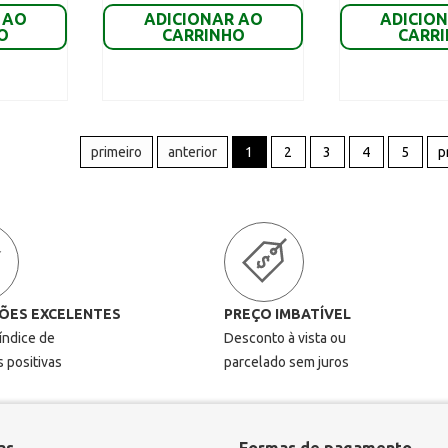
 AO
ADICIONAR AO
ADICIO
O
CARRINHO
CARR
primeiro
anterior
1
2
3
4
5
p
ÕES EXCELENTES
PREÇO IMBATÍVEL
 índice de
Desconto à vista ou
s positivas
parcelado sem juros