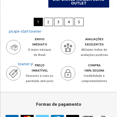
OUTLET
1
2
3
4
5
ENVIO
AVALIAÇÕES
IMEDIATO
EXCELENTES
O maior estoque
Altíssimo índice de
do Brasil
avaliações positivas
PREÇO
COMPRA
IMBATÍVEL
100% SEGURA
Desconto à vista ou
Credibilidade e
parcelado sem juros
comprometimento
Formas de pagamento