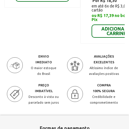
Por R$ 18,30
em até 6x de R$ 3,05
cartão
ou R$ 17,39 no bol
Pix
ADICIONAR
CARRINH
ENVIO
AVALIAÇÕES
IMEDIATO
EXCELENTES
O maior estoque
Altíssimo índice de
do Brasil
avaliações positivas
PREÇO
COMPRA
IMBATÍVEL
100% SEGURA
Desconto à vista ou
Credibilidade e
parcelado sem juros
comprometimento
Formas de pagamento