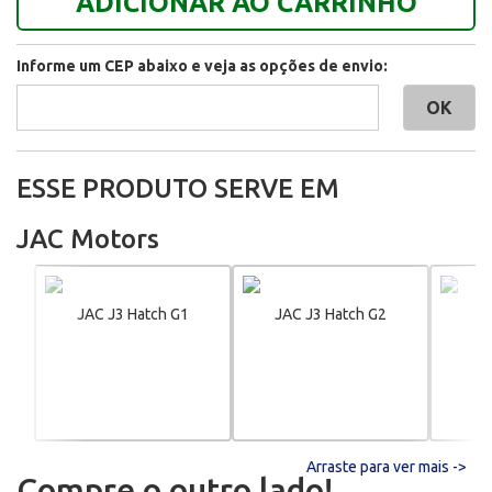
ADICIONAR AO CARRINHO
Informe um CEP abaixo e veja as opções de envio:
ESSE PRODUTO SERVE EM
JAC Motors
JAC J3 Hatch G1
JAC J3 Hatch G2
JA
Arraste para ver mais ->
Compre o outro lado!