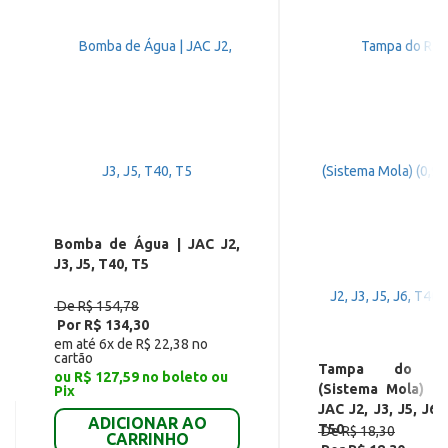
Bomba de Água | JAC J2,
J3, J5, T40, T5
De R$ 154,78
Por R$ 134,30
em até 6x de R$ 22,38 no
cartão
Tampa do Ra
ou R$ 127,59 no boleto ou
(Sistema Mola) (0,
Pix
JAC J2, J3, J5, J6,
ADICIONAR AO
T50
De R$ 18,30
CARRINHO