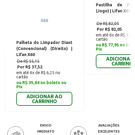
Pastilha de Fre
(Jogo) | Lifan X60
De R$ 82,05
Por R$ 82,05
em até 6x de R$ 13,6
cartão
Palheta do Limpador Diant
ou R$ 77,95 no bol
(Convencional) (Direito) |
Pix
Lifan X60
ADICIONAR
De R$ 55,15
CARRINH
Por R$ 37,52
em até 6x de R$ 6,25 no
cartão
ou R$ 35,64 no boleto ou
Pix
ADICIONAR AO
CARRINHO
ENVIO
AVALIAÇÕES
IMEDIATO
EXCELENTES