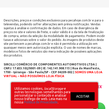
Descrições, preços e condições exclusivos para pecahoje.com.br e para o
televendas, podendo sofrer alterações sem prévia notificação. Vendas
sujeitas à análise e confirmação de dados. Em caso de divergência de
preços no site e valores de frete, o valor válido é o da tela de finalização
de compra, antes da seleção da modalidade de pagamento. Podem incidir
taxas e adicionais sobre o valor do pedido. As imagens de produtos deste
site pertencem a pecahoje.com.br e não é permitida a utilização em
quaisquer meios sem autorização explícita. O uso de nomes de marcas,
modelos e fotos de veículos são mera indicação de possíveis aplicações
dos produtos.
SIRCILLI COMÉRCIO DE COMPONENTES AUTOMOTIVOS LTDA |
CNPJ: 17.653.102/0001-09 | IE: 142.141.908.115 | Rua do Manifesto,
1700 - Ipiranga - São Paulo/SP - CEP 04209-002 |
SOMOS UMA LOJA
VIRTUAL – NÃO POSSUÍMOS LOJA FÍSICA
Layout inicial
Plataforma
Utilizamos cookies,
localStorage
e
outras tecnologias semelhantes para
personalizar o conteúdo e analisar
ACEITAR
nosso tráfego de web. Leia mais na
nossa
Política de Privacidade
.