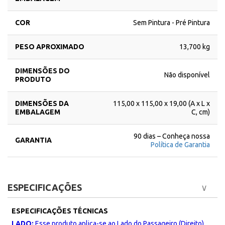
COR
Sem Pintura - Pré Pintura
PESO APROXIMADO
13,700 kg
DIMENSÕES DO
Não disponível
PRODUTO
DIMENSÕES DA
115,00 x 115,00 x 19,00 (A x L x
EMBALAGEM
C, cm)
90 dias – Conheça nossa
GARANTIA
Política de Garantia
ESPECIFICAÇÕES
ESPECIFICAÇÕES TÉCNICAS
LADO:
Esse produto aplica-se ao Lado do Passageiro (Direito).