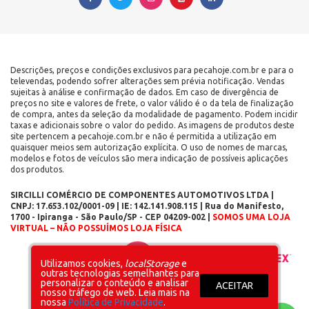
Descrições, preços e condições exclusivos para pecahoje.com.br e para o
televendas, podendo sofrer alterações sem prévia notificação. Vendas
sujeitas à análise e confirmação de dados. Em caso de divergência de
preços no site e valores de frete, o valor válido é o da tela de finalização
de compra, antes da seleção da modalidade de pagamento. Podem incidir
taxas e adicionais sobre o valor do pedido. As imagens de produtos deste
site pertencem a pecahoje.com.br e não é permitida a utilização em
quaisquer meios sem autorização explícita. O uso de nomes de marcas,
modelos e fotos de veículos são mera indicação de possíveis aplicações
dos produtos.
SIRCILLI COMÉRCIO DE COMPONENTES AUTOMOTIVOS LTDA |
CNPJ: 17.653.102/0001-09 | IE: 142.141.908.115 | Rua do Manifesto,
1700 - Ipiranga - São Paulo/SP - CEP 04209-002 |
SOMOS UMA LOJA
VIRTUAL – NÃO POSSUÍMOS LOJA FÍSICA
Layout inicial
Plataforma
Utilizamos cookies,
localStorage
e
outras tecnologias semelhantes para
personalizar o conteúdo e analisar
ACEITAR
nosso tráfego de web. Leia mais na
nossa
Política de Privacidade
.