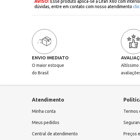
AVISO:
Esse produto aplica-se a Lifan X60 com interi
dúvidas, entre em contato com nosso atendimento
cli
ENVIO IMEDIATO
AVALIAÇ
O maior estoque
Altíssimo
do Brasil
avaliaçõe
Atendimento
Polític
Minha conta
Termos 
Meus pedidos
Seguranç
Central de atendimento
Preços e