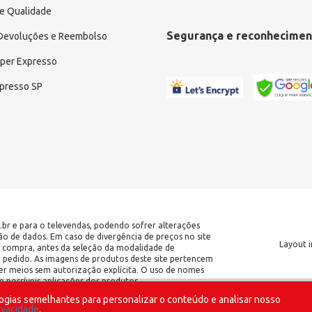
e Qualidade
Segurança e reconhecimen
 Devoluções e Reembolso
uper Expresso
xpresso SP
.br e para o televendas, podendo sofrer alterações
ção de dados. Em caso de divergência de preços no site
Layout i
 de compra, antes da seleção da modalidade de
o pedido. As imagens de produtos deste site pertencem
er meios sem autorização explícita. O uso de nomes
 possíveis aplicações dos produtos.
ogias semelhantes para personalizar o conteúdo e analisar nosso
| CNPJ: 17.653.102/0001-09 | IE:
rivacidade
.