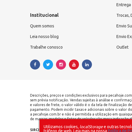
Entrega 
Institucional
Trocas,
Quem somos
Envio S
Leia nosso blog
Envio E
Trabalhe conosco
Outlet
Descrições, preços e condições exclusivos para pecahoje.com
sem prévia notificação. Vendas sujeitas à análise e confirma
e valores de frete, o valor válido é o da tela de finalização
pagamento. Podem incidir taxas e adicionais sobre o valor d
a pecahoje.com.br e não é permitida a utilização em quaisqu
de marcas, modelos e fotos de veículos são mera indicação de
Utilizamos cookies,
localStorage
e outras tecnol
SIRCILLI COMÉRCIO DE COMPONENTES AUTOMOTIVOS LTDA 
tráfego de web. Leia mais na nossa
Política de P