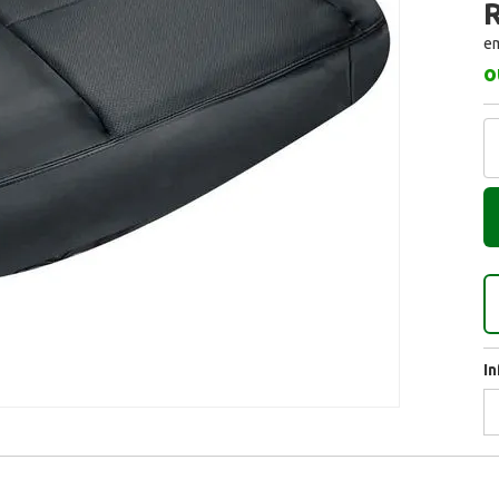
R
em
o
I