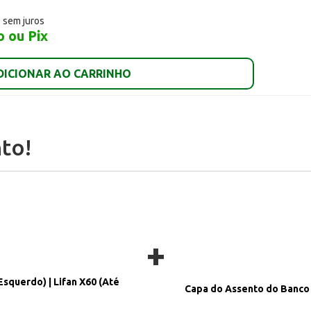
o sem juros
o ou Pix
DICIONAR AO CARRINHO
to!
+
squerdo) | Lifan X60 (Até
Capa do Assento do Banco T