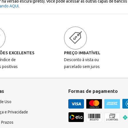
or na versão escura (preto). Você pode acessar as outras capas de banco
cando AQUI
.
ÕES EXCELENTES
PREÇO IMBATÍVEL
 índice de
Desconto à vista ou
s positivas
parcelado sem juros
as
Formas de pagamento
de Uso
a e Privacidade
 Prazos