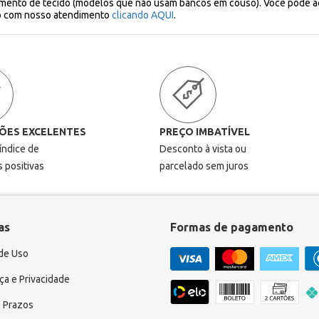
amento de tecido (modelos que não usam bancos em couso). Você pode ac
to com nosso atendimento
clicando AQUI
.
ÕES EXCELENTES
PREÇO IMBATÍVEL
 índice de
Desconto à vista ou
s positivas
parcelado sem juros
as
Formas de pagamento
de Uso
a e Privacidade
 Prazos