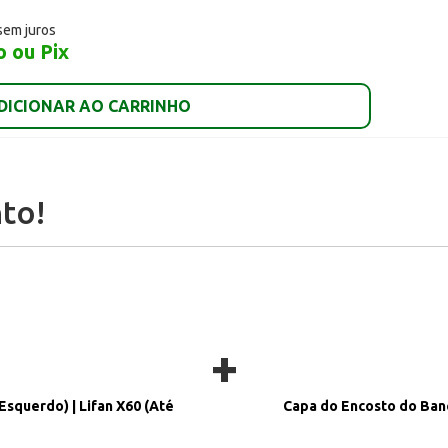
sem juros
o ou Pix
DICIONAR AO CARRINHO
to!
+
Esquerdo) | Lifan X60 (Até
Capa do Encosto do Banco