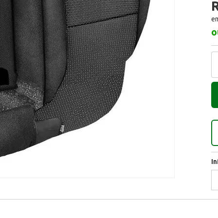
R
em
o
I