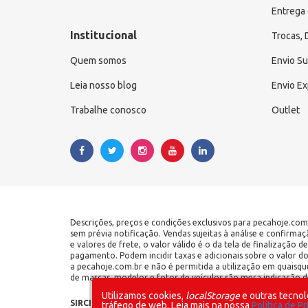
Entrega 
Institucional
Trocas,
Quem somos
Envio S
Leia nosso blog
Envio E
Trabalhe conosco
Outlet
Descrições, preços e condições exclusivos para pecahoje.com
sem prévia notificação. Vendas sujeitas à análise e confirma
e valores de frete, o valor válido é o da tela de finalização
pagamento. Podem incidir taxas e adicionais sobre o valor d
a pecahoje.com.br e não é permitida a utilização em quaisqu
de marcas, modelos e fotos de veículos são mera indicação de
Utilizamos cookies,
localStorage
e outras tecnol
SIRCILLI COMÉRCIO DE COMPONENTES AUTOMOTIVOS LTDA 
tráfego de web. Leia mais na nossa
Política de P