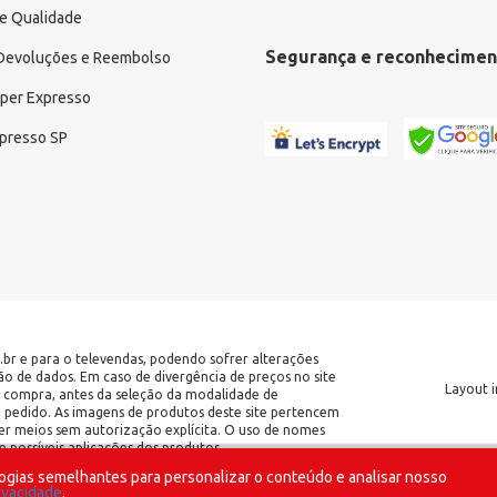
e Qualidade
Segurança e reconhecimen
 Devoluções e Reembolso
uper Expresso
xpresso SP
.br e para o televendas, podendo sofrer alterações
ção de dados. Em caso de divergência de preços no site
Layout i
 de compra, antes da seleção da modalidade de
o pedido. As imagens de produtos deste site pertencem
er meios sem autorização explícita. O uso de nomes
 possíveis aplicações dos produtos.
ogias semelhantes para personalizar o conteúdo e analisar nosso
| CNPJ: 17.653.102/0001-09 | IE:
rivacidade
.