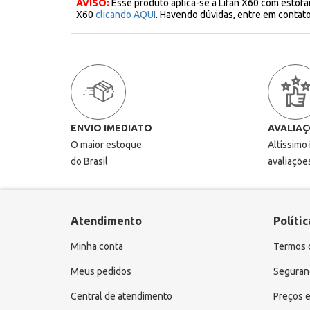
AVISO:
Esse produto aplica-se a Lifan X60 com estof
X60
clicando AQUI
. Havendo dúvidas, entre em conta
ENVIO IMEDIATO
AVALIAÇ
O maior estoque
Altíssimo
do Brasil
avaliaçõe
Atendimento
Polític
Minha conta
Termos 
Meus pedidos
Seguranç
Central de atendimento
Preços e