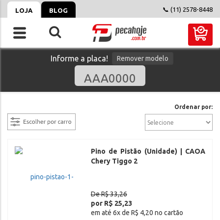
📞 (11) 2578-8448
LOJA
BLOG
Informe a placa!
Remover modelo
filtrar
Ordenar por:
Pino de Pistão (Unidade) | CAOA
Chery Tiggo 2
De R$ 33,26
por R$ 25,23
em até 6x de R$ 4,20 no cartão