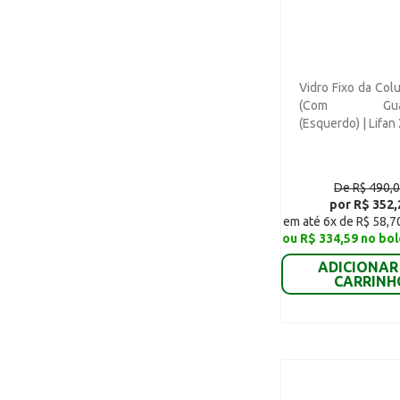
2021 (4)
Lifan Foison Van (2)
Lifan X60 G1 (16)
Lifan X60 G2 (16)
Vidro Fixo da Col
Lifan X60 G3 - Manual (16)
(Com Guarn
(Esquerdo) | Lifan
Lifan X60 - Automático
(16)
Lifan X80 (4)
De R$ 490,
por R$ 352,
Chana Picape Cargo Cab
em até 6x de R$ 58,7
Simples (1)
ou R$ 334,59 no bol
Chana Picape Cargo Cab
ADICIONAR
Estendida (1)
CARRINH
Chana Picape Cargo Cab
Dupla (1)
Chana Van (1)
Chana Furgão (1)