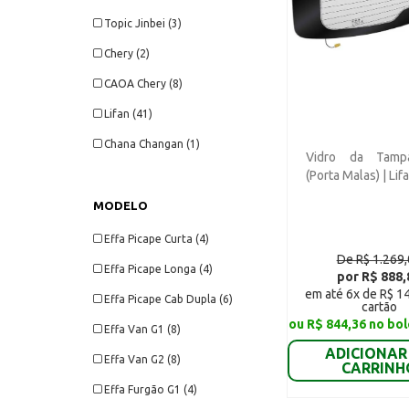
Topic Jinbei (3)
Chery (2)
CAOA Chery (8)
Lifan (41)
Chana Changan (1)
Vidro da Tamp
(Porta Malas) | Li
MODELO
Effa Picape Curta (4)
De R$ 1.269
Effa Picape Longa (4)
por R$ 888,
em até 6x de R$ 1
Effa Picape Cab Dupla (6)
cartão
ou R$ 844,36 no bol
Effa Van G1 (8)
ADICIONAR
Effa Van G2 (8)
CARRINH
Effa Furgão G1 (4)