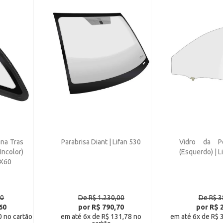
una Tras
Parabrisa Diant | Lifan 530
Vidro da Po
Incolor)
(Esquerdo) | L
 X60
00
De R$ 1.230,00
De R$ 3
60
por R$ 790,70
por R$ 
0 no cartão
em até 6x de R$ 131,78 no
em até 6x de R$ 