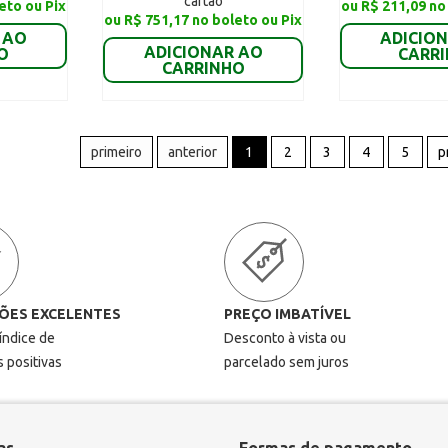
cartão
eto ou Pix
ou R$ 211,09 no
ou R$ 751,17 no boleto ou Pix
 AO
ADICIO
ADICIONAR AO
O
CARR
CARRINHO
primeiro
anterior
1
2
3
4
5
p
ÕES EXCELENTES
PREÇO IMBATÍVEL
 índice de
Desconto à vista ou
s positivas
parcelado sem juros