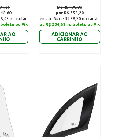
91,26
De R$ 490,00
212,60
por R$ 352,20
35,43 no cartão
em até 6x de R$ 58,70 no cartão
 boleto ou Pix
ou R$ 334,59 no boleto ou Pix
NAR AO
ADICIONAR AO
INHO
CARRINHO