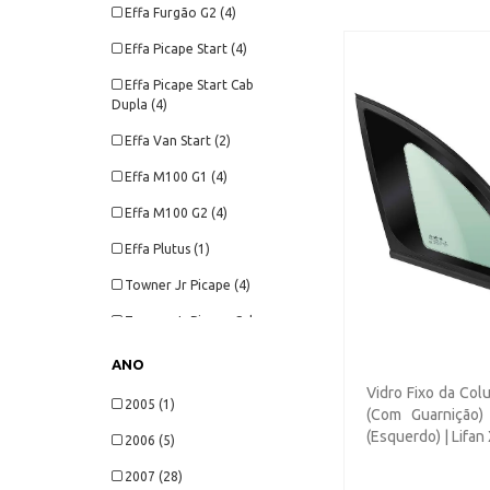
Effa Furgão G2 (4)
Effa Picape Start (4)
Effa Picape Start Cab
Dupla (4)
Effa Van Start (2)
Effa M100 G1 (4)
Effa M100 G2 (4)
Effa Plutus (1)
Towner Jr Picape (4)
Towner Jr Picape Cab
Dupla (6)
ANO
Towner Picape (6)
Vidro Fixo da Col
2005 (1)
Towner Furgão (5)
(Com Guarnição) 
(Esquerdo) | Lifan
2006 (5)
Towner Van (11)
2007 (28)
Topic Jinbei Passageiro (3)