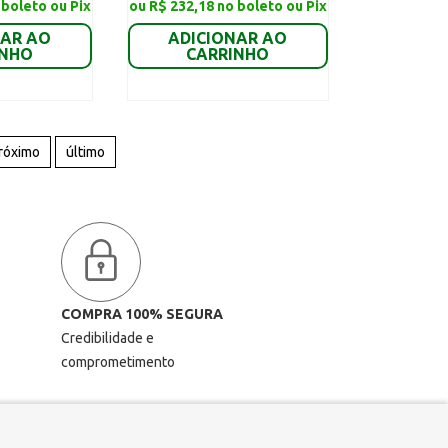
 boleto ou Pix
ou R$ 232,18 no boleto ou Pix
NAR AO
ADICIONAR AO
INHO
CARRINHO
róximo
último
COMPRA 100% SEGURA
Credibilidade e
comprometimento