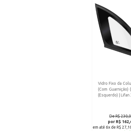
Changan Picape Mini Star
Cab Simples (1)
Changan Picape Mini Star
Cab Estendida (1)
Changan Picape Mini Star
Cab Dupla (1)
Chana Van Family (1)
Chana Furgão Utility (1)
Changan Van Family (1)
Changan Furgão Utility (1)
Vidro Fixo da Col
(Com Guarnição) (
(Esquerdo) | Lifan
De R$ 230,
por R$ 162,
em até 6x de R$ 27,1