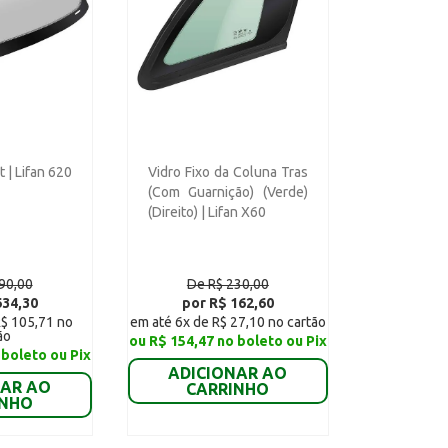
t | Lifan 620
Vidro Fixo da Coluna Tras
(Com Guarnição) (Verde)
(Direito) | Lifan X60
90,00
De R$ 230,00
634,30
por R$ 162,60
R$ 105,71 no
em até 6x de R$ 27,10 no cartão
ão
ou R$ 154,47 no boleto ou Pix
 boleto ou Pix
ADICIONAR AO
NAR AO
CARRINHO
INHO