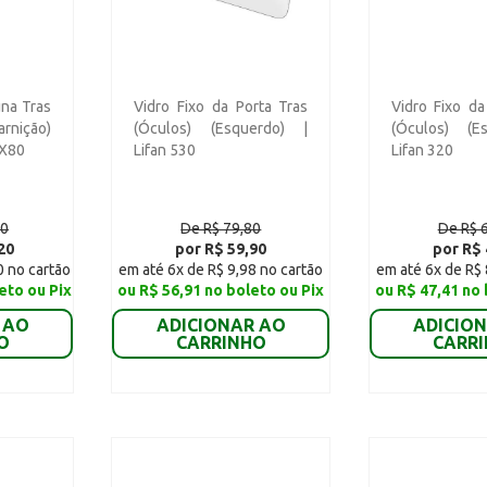
una Tras
Vidro Fixo da Porta Tras
Vidro Fixo da
ição)
(Óculos) (Esquerdo) |
(Óculos) (E
 X80
Lifan 530
Lifan 320
00
De R$ 79,80
De R$ 
20
por R$ 59,90
por R$ 
0 no cartão
em até 6x de R$ 9,98 no cartão
em até 6x de R$ 
eto ou Pix
ou R$ 56,91 no boleto ou Pix
ou R$ 47,41 no 
 AO
ADICIONAR AO
ADICIO
O
CARRINHO
CARR