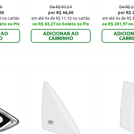
00
De R$ 91,24
De R$ 2
60
por R$ 66,60
por R$ 
0 no cartão
em até 6x de R$ 11,10 no cartão
em até 6x de R$ 
eto ou Pix
ou R$ 63,27 no boleto ou Pix
ou R$ 201,97 no
 AO
ADICIONAR AO
ADICIO
O
CARRINHO
CARR