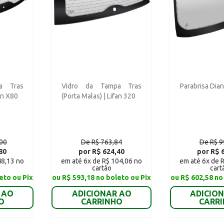
a Tras
Vidro da Tampa Tras
Parabrisa Dian
fan X80
(Porta Malas) | Lifan 320
,00
De R$ 763,84
De R$ 9
80
por R$ 624,40
por R$ 
48,13 no
em até 6x de R$ 104,06 no
em até 6x de 
cartão
cart
eto ou Pix
ou R$ 593,18 no boleto ou Pix
ou R$ 602,58 no
 AO
ADICIONAR AO
ADICIO
O
CARRINHO
CARR