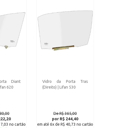
rta Diant
Vidro da Porta Tras
ifan 620
(Direito) | Lifan 530
80,00
De R$ 365,00
222,20
por R$ 244,40
37,03 no cartão
em até 6x de R$ 40,73 no cartão